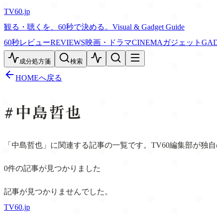
TV60
.jp
観る・聴くを、60秒で決める。
Visual & Gadget Guide
60秒レビュー
REVIEWS
映画・ドラマ
CINEMA
ガジェット
GA
成分処方箋
検索
HOMEへ戻る
#
中島哲也
「中島哲也」に関連する記事の一覧です。TV60編集部が独
0
件の記事が見つかりました
記事が見つかりませんでした。
TV60
.jp